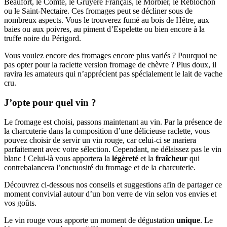
Beaufort, le Comté, le Gruyère Français, le Morbier, le Reblochon
ou le Saint-Nectaire. Ces fromages peut se décliner sous de
nombreux aspects. Vous le trouverez fumé au bois de Hêtre, aux
baies ou aux poivres, au piment d’Espelette ou bien encore à la
truffe noire du Périgord.
Vous voulez encore des fromages encore plus variés ? Pourquoi ne
pas opter pour la raclette version fromage de chèvre ? Plus doux, il
ravira les amateurs qui n’apprécient pas spécialement le lait de vache
cru.
J’opte pour quel vin ?
Le fromage est choisi, passons maintenant au vin. Par la présence de
la charcuterie dans la composition d’une délicieuse raclette, vous
pouvez choisir de servir un vin rouge, car celui-ci se mariera
parfaitement avec votre sélection. Cependant, ne délaissez pas le vin
blanc ! Celui-là vous apportera la
légèreté
et la
fraîcheur
qui
contrebalancera l’onctuosité du fromage et de la charcuterie.
Découvrez ci-dessous nos conseils et suggestions afin de partager ce
moment convivial autour d’un bon verre de vin selon vos envies et
vos goûts.
Le vin rouge vous apporte un moment de dégustation
unique
. Le