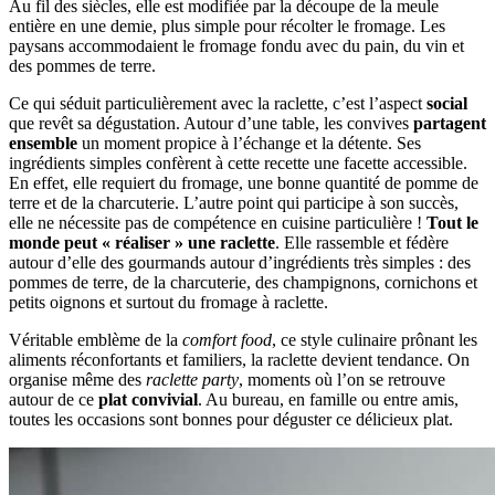
Au fil des siècles, elle est modifiée par la découpe de la meule
entière en une demie, plus simple pour récolter le fromage. Les
paysans accommodaient le fromage fondu avec du pain, du vin et
des pommes de terre.
Ce qui séduit particulièrement avec la raclette, c’est l’aspect
social
que revêt sa dégustation. Autour d’une table, les convives
partagent
ensemble
un moment propice à l’échange et la détente. Ses
ingrédients simples confèrent à cette recette une facette accessible.
En effet, elle requiert du fromage, une bonne quantité de pomme de
terre et de la charcuterie. L’autre point qui participe à son succès,
elle ne nécessite pas de compétence en cuisine particulière !
Tout le
monde peut « réaliser » une raclette
. Elle rassemble et fédère
autour d’elle des gourmands autour d’ingrédients très simples : des
pommes de terre, de la charcuterie, des champignons, cornichons et
petits oignons et surtout du fromage à raclette.
Véritable emblème de la
comfort food
, ce style culinaire prônant les
aliments réconfortants et familiers, la raclette devient tendance. On
organise même des
raclette party
, moments où l’on se retrouve
autour de ce
plat convivial
. Au bureau, en famille ou entre amis,
toutes les occasions sont bonnes pour déguster ce délicieux plat.